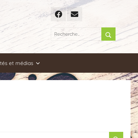
Facebook
Email
Recherche
pour
Rechercher
:
ités et médias