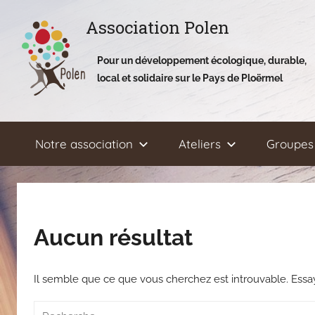
Aller
Association Polen
au
contenu
Pour un développement écologique, durable,
local et solidaire sur le Pays de Ploërmel
Notre association
Ateliers
Groupes 
Aucun résultat
Il semble que ce que vous cherchez est introuvable. Ess
Recherche