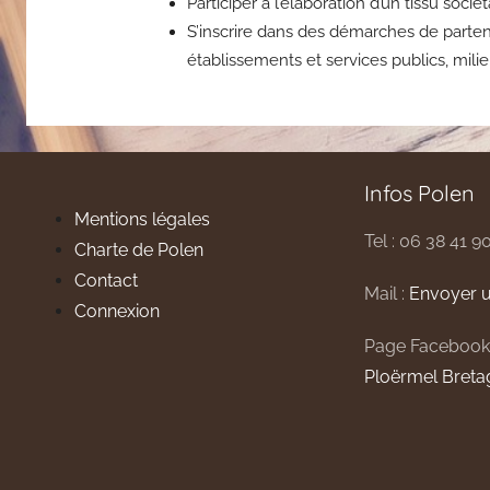
Participer à l’élaboration d’un tissu soc
S’inscrire dans des démarches de partenar
établissements et services publics, mili
Infos Polen
Mentions légales
Tel : 06 38 41 9
Charte de Polen
Contact
Mail :
Envoyer u
Connexion
Page Facebook
Ploërmel Breta