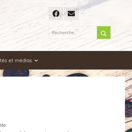
Facebook
Email
Recherche
pour
Rechercher
:
ités et médias
ète.