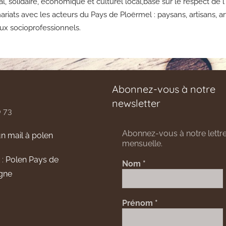
iétal, solidaire, économique et culturel local,basé sur le respect
iats avec les acteurs du Pays de Ploërmel : paysans, artisans, artis
eux socioprofessionnels.
Abonnez-vous à notre
newsletter
0 73
Abonnez-vous à notre lettre
n mail à polen
mensuelle.
 :
Polen Pays de
Nom
*
gne
Prénom
*