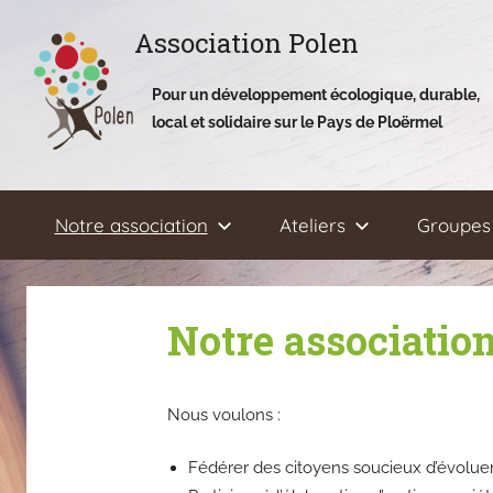
Aller
Association Polen
au
contenu
Pour un développement écologique, durable,
local et solidaire sur le Pays de Ploërmel
Notre association
Ateliers
Groupes 
Notre associatio
Nous voulons :
Fédérer des citoyens soucieux d’évoluer