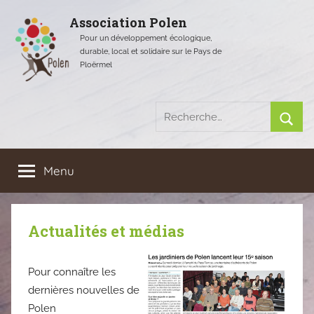
Aller
Association Polen
au
Pour un développement écologique,
contenu
durable, local et solidaire sur le Pays de
Ploërmel
Recherche
pour
Rech
:
Menu
Actualités et médias
Pour connaître les
dernières nouvelles de
Polen