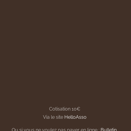
Cotisation 10€
Via le site
HelloAsso
Ou si vous ne voulez pas payer en ligne :
Bulletin