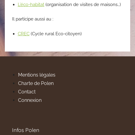
L’éco-habitat
(organisation de visites de maisons…)
Il participe aussi au :
CREC
(Cycle rural Eco-citoyen)
Mentions légales
Charte de Polen
Contact
Connexion
Infos Polen