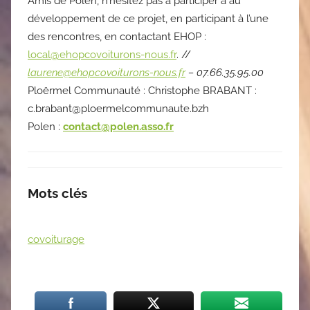
Amis de Polen, n’hésitez pas à participer à au
développement de ce projet, en participant à l’une
des rencontres, en contactant EHOP :
local@ehopcovoiturons-nous.fr
. //
laurene@ehopcovoiturons-nous.fr
– 07.66.35.95.00
Ploërmel Communauté : Christophe BRABANT :
c.brabant@ploermelcommunaute.bzh
Polen :
contact@polen.asso.fr
Mots clés
covoiturage