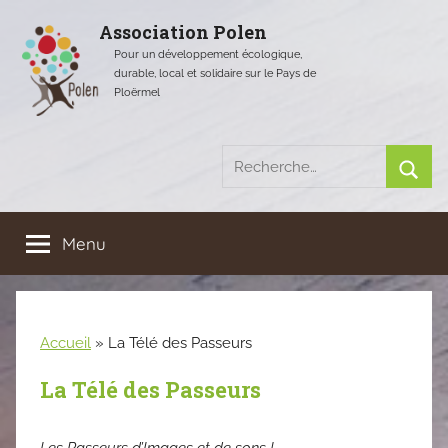
Aller
Association Polen
au
Pour un développement écologique,
contenu
durable, local et solidaire sur le Pays de
Ploërmel
Recherche
pour
Rech
:
Menu
Accueil
»
La Télé des Passeurs
La Télé des Passeurs