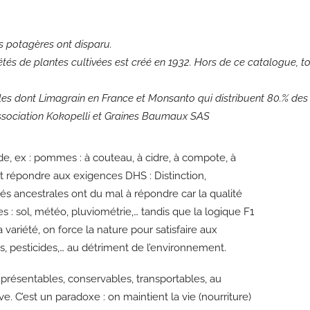
és potagères ont disparu.
étés de plantes cultivées est créé en 1932. Hors de ce catalogue, t
les dont Limagrain en France et Monsanto qui distribuent 80.% d
’Association Kokopelli et Graines Baumaux SAS
nde, ex : pommes : à couteau, à cidre, à compote, à
ent répondre aux exigences DHS : Distinction,
és ancestrales ont du mal à répondre car la qualité
s : sol, météo, pluviométrie,… tandis que la logique F1
a variété, on force la nature pour satisfaire aux
is, pesticides,… au détriment de l’environnement.
e présentables, conservables, transportables, au
ve. C’est un paradoxe : on maintient la vie (nourriture)