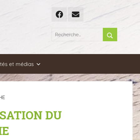
Facebook
Email
Recherche
pour
Rechercher
:
ités et médias
HE
ISATION DU
HE