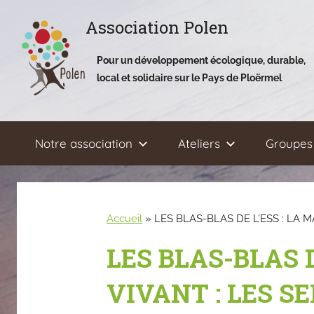
Aller
Association Polen
au
contenu
Pour un développement écologique, durable,
local et solidaire sur le Pays de Ploërmel
Notre association
Ateliers
Groupes 
Accueil
»
LES BLAS-BLAS DE L’ESS : LA
LES BLAS-BLAS 
VIVANT : LES S