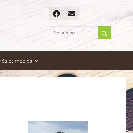
Facebook
Email
Recherche
pour
Rechercher
:
ités et médias