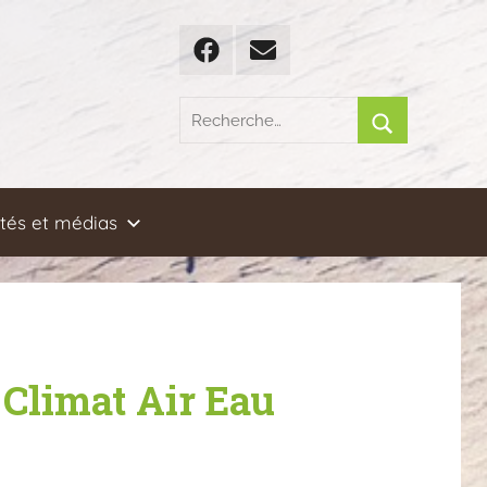
Facebook
Email
Recherche
pour
Rechercher
:
ités et médias
 Climat Air Eau