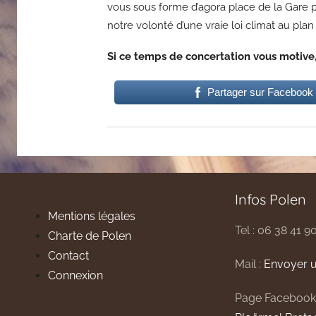
vous sous forme d’agora place de la Gare 
notre volonté d’une vraie loi climat au plan 
Si ce temps de concertation vous motive,
Partager sur Facebook
Infos Polen
Mentions légales
Tel : 06 38 41 9
Charte de Polen
Contact
Mail :
Envoyer u
Connexion
Page Facebook