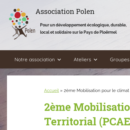
Aller
Association Polen
au
contenu
Pour un développement écologique, durable,
local et solidaire sur le Pays de Ploërmel
Notre association
Ateliers
Groupes 
Accueil
»
2ème Mobilisation pour le climat e
2ème Mobilisation
Territorial (PCA