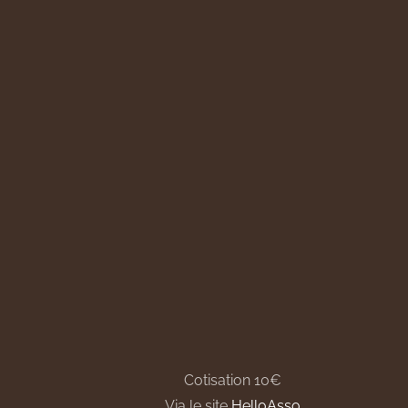
Cotisation 10€
Via le site
HelloAsso