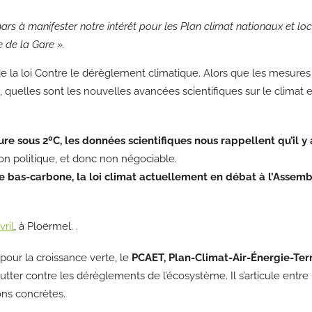
rs à manifester notre intérêt pour les Plan climat nationaux et lo
 de la Gare ».
e la loi Contre le dérèglement climatique. Alors que les mesure
, quelles sont les nouvelles avancées scientifiques sur le climat 
re sous 2ºC, les données scientifiques nous rappellent qu’il 
on politique, et donc non négociable.
le bas-carbone, la loi climat actuellement en débat à l’Assem
ril
, à Ploërmel. .
 pour la croissance verte, le
PCAET, Plan-Climat-Air-Énergie-Terr
tter contre les dérèglements de l’écosystème. Il s’articule entre 
ons concrètes.