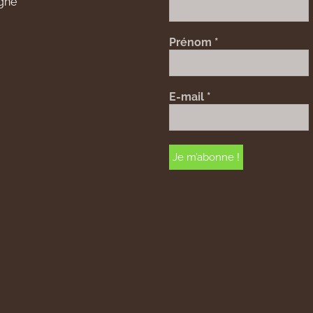
gne
Prénom
*
E-mail
*