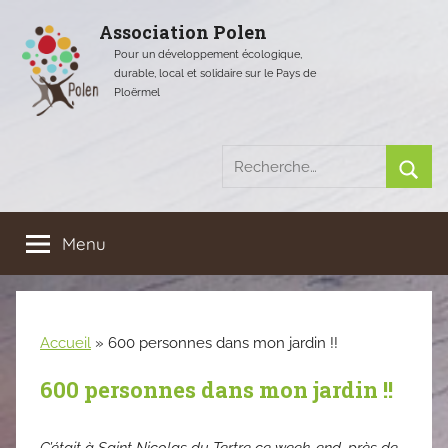
Aller
Association Polen
au
Pour un développement écologique,
contenu
durable, local et solidaire sur le Pays de
Ploërmel
Recherche
pour
Rech
:
Menu
Accueil
»
600 personnes dans mon jardin !!
600 personnes dans mon jardin !!