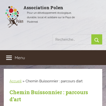
Aller
Association Polen
au
Pour un développement écologique,
contenu
durable, local et solidaire sur le Pays de
Ploërmel
Recherche
pour
Rech
:
Menu
Accueil
»
Chemin Buissonnier : parcours d’art
Chemin Buissonnier : parcours
d’art