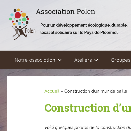
Aller
Association Polen
au
contenu
Pour un développement écologique, durable,
local et solidaire sur le Pays de Ploërmel
Notre association
Ateliers
Groupes 
Accueil
»
Construction d’un mur de paille
Construction d’u
Voici quelques photos de la construction du m