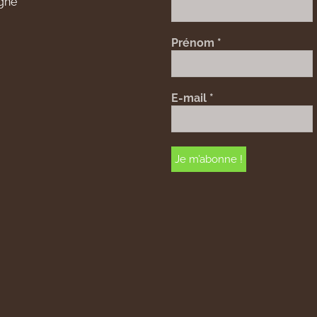
gne
Prénom
*
E-mail
*