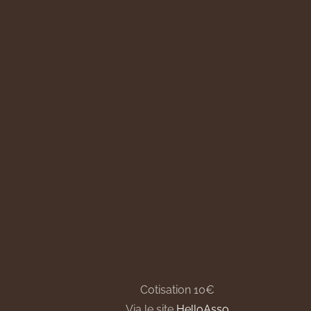
Cotisation 10€
Via le site
HelloAsso