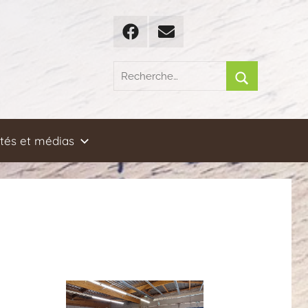
Facebook
Email
Recherche
pour
Rechercher
:
ités et médias