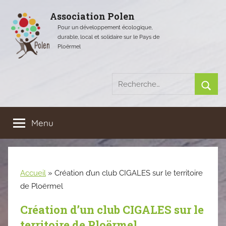
Aller
Association Polen
au
Pour un développement écologique,
contenu
durable, local et solidaire sur le Pays de
Ploërmel
Recherche
pour
Rech
:
Menu
Accueil
»
Création d’un club CIGALES sur le territoire
de Ploërmel
Création d’un club CIGALES sur le
territoire de Ploërmel