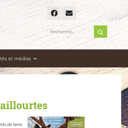
Facebook
Email
Recherche
pour
Rechercher
:
ités et médias
aillourtes
rts de terre,