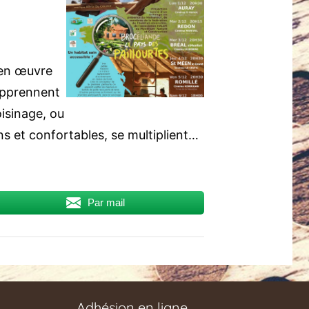
 en œuvre
apprennent
oisinage, ou
ins et confortables, se multiplient…
Par mail
Adhésion en ligne