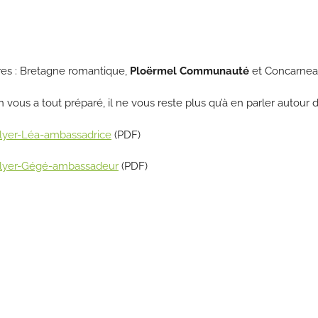
oires : Bretagne romantique,
Ploërmel Communauté
et Concarnea
vous a tout préparé, il ne vous reste plus qu’à en parler autour 
lyer-Léa-ambassadrice
(PDF)
Flyer-Gégé-ambassadeur
(PDF)