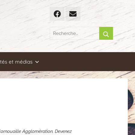
Facebook
Email
Recherche
pour
Rechercher
:
ités et médias
 Cornouaille Agglomération. Devenez