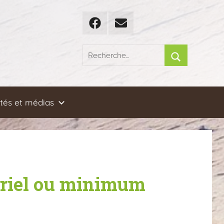
Facebook
Email
Recherche
pour
Rechercher
:
ités et médias
tériel ou minimum