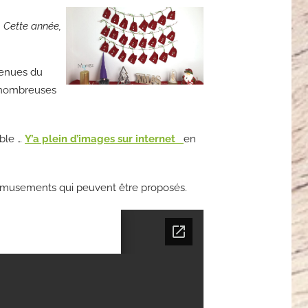
. Cette année,
 venues du
e nombreuses
mble …
Y’a plein d’images sur internet
en
 et amusements qui peuvent être proposés.