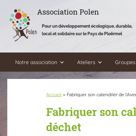
Aller
Association Polen
au
contenu
Pour un développement écologique, durable,
local et solidaire sur le Pays de Ploërmel
Notre association
Ateliers
Groupes 
Accueil
»
Fabriquer son calendrier de l’A
Fabriquer son ca
déchet