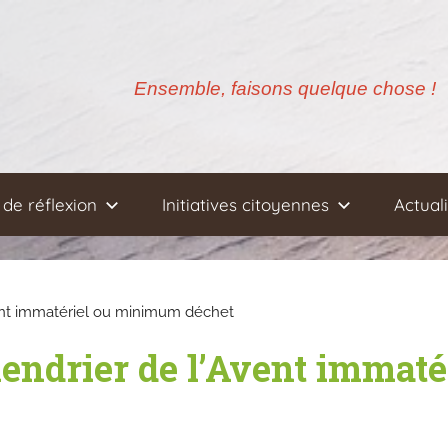
Ensemble, faisons quelque chose !
de réflexion
Initiatives citoyennes
Actual
vent immatériel ou minimum déchet
lendrier de l’Avent imma