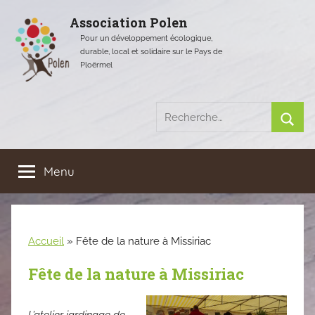
Aller
Association Polen
au
Pour un développement écologique,
contenu
durable, local et solidaire sur le Pays de
Ploërmel
Recherche
pour
Rech
:
Menu
Accueil
»
Fête de la nature à Missiriac
Fête de la nature à Missiriac