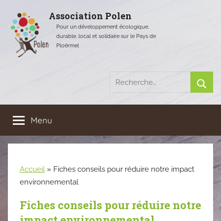
Aller
Association Polen
au
Pour un développement écologique,
contenu
durable, local et solidaire sur le Pays de
Ploërmel
Recherche
pour
Rech
:
Menu
Accueil
»
Fiches conseils pour réduire notre impact
environnemental
Fiches conseils pour réduire notre
impact environnemental