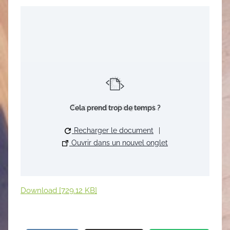
En cours de chargement…
Cela prend trop de temps ?
Recharger le document
|
Ouvrir dans un nouvel onglet
Download [729.12 KB]