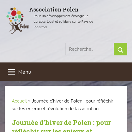
Aller
Association Polen
au
Pour un développement écologique,
contenu
durable, local et solidaire sur le Pays de
Ploërmel
Recherche
pour
Rech
:
Menu
Accueil
»
Journée d’hiver de Polen : pour réfléchir
sur les enjeux et l’évolution de l’association
Journée d’hiver de Polen : pour
réfléchir sur les enjeux et