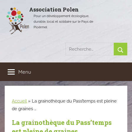
Aller
Association Polen
au
Pour un développement écologique,
contenu
durable, local et solidaire sur le Pays de
Ploërmel
Recherche
pour
Rech
:
Menu
Accueil
»
La grainothèque du Pass’temps est pleine
de graines …
La grainothèque du Pass’temps
est pleine de graines …