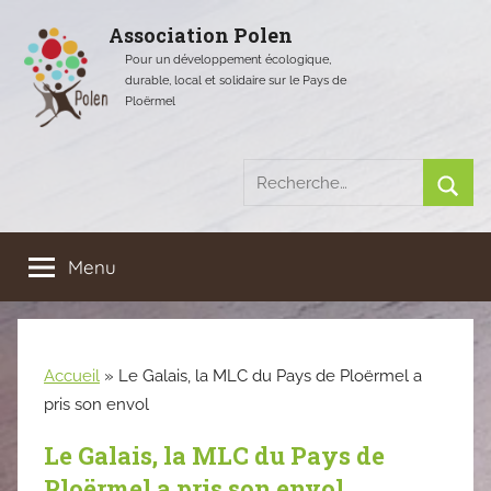
Aller
Association Polen
au
Pour un développement écologique,
contenu
durable, local et solidaire sur le Pays de
Ploërmel
Recherche
pour
Rech
:
Menu
Accueil
»
Le Galais, la MLC du Pays de Ploërmel a
pris son envol
Le Galais, la MLC du Pays de
Ploërmel a pris son envol