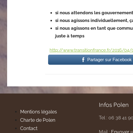
si nous attendons les gouvernements
si nous agissons individuellement, ç
si nous agissons en tant que commun
juste à temps
http://www.transitionfrance.fr/2016/0
Partager sur Facebook
Infos Polen
Mentions légales
Tel : 06 38 41 9
Charte de Polen
Contact
Mail :
Envoyer u