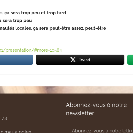
, ça sera trop peu et trop tard
a sera trop peu
autés locales, ça sera peut-être assez, peut-être
4/01/presentation/#more-10584
Tweet
Abonnez-vous à notre
newsletter
0 73
Abonnez-vous à notre lettre
n mail à polen