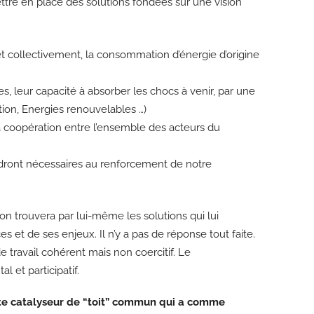
ettre en place des solutions fondées sur une vision
t collectivement, la consommation d’énergie d’origine
res, leur capacité à absorber les chocs à venir, par une
tion, Energies renouvelables …)
 la coopération entre l’ensemble des acteurs du
dront nécessaires au renforcement de notre
on trouvera par lui-même les solutions qui lui
 et de ses enjeux. Il n’y a pas de réponse tout faite.
 travail cohérent mais non coercitif. Le
 et participatif.
orte catalyseur de “toit” commun qui a comme