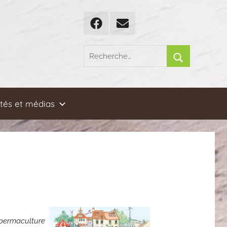
Facebook
Email
Recherche
pour
Rechercher
:
ités et médias
 permaculture