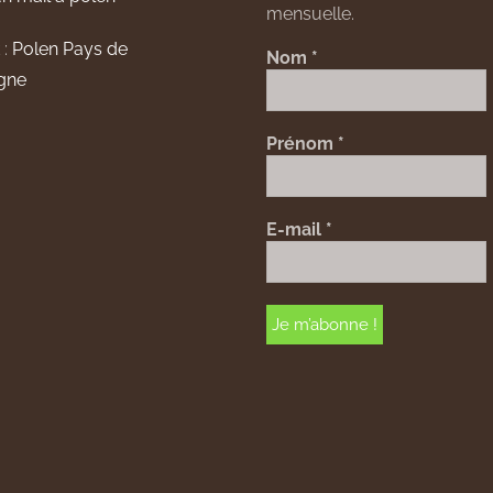
mensuelle.
 :
Polen Pays de
Nom
*
gne
Prénom
*
E-mail
*