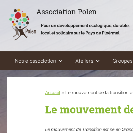
Aller
Association Polen
au
contenu
Pour un développement écologique, durable,
local et solidaire sur le Pays de Ploërmel
Notre association
Ateliers
Groupes 
Accueil
»
Le mouvement de la transition e
Le mouvement de 
Le mouvement de Transition est né en Grand