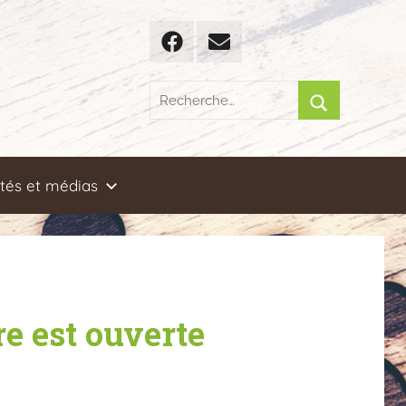
Facebook
Email
Recherche
pour
Rechercher
:
ités et médias
re est ouverte