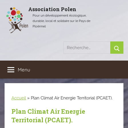
Aller
Association Polen
au
Pour un développement écologique,
contenu
durable, local et solidaire sur le Pays de
Ploërmel
Recherche
pour
Rech
:
Menu
Accueil
»
Plan Climat Air Energie Territorial (PCAET).
Plan Climat Air Energie
Territorial (PCAET).