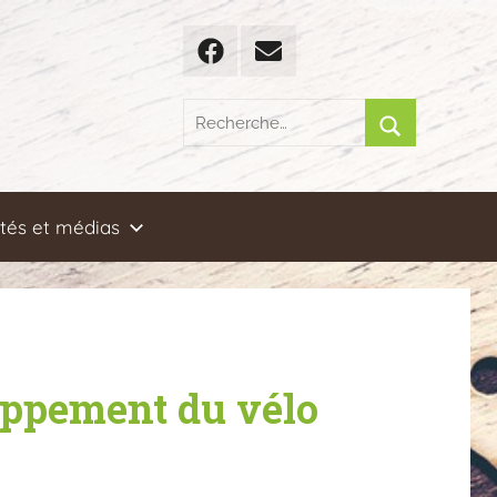
Facebook
Email
Recherche
pour
Rechercher
:
ités et médias
loppement du vélo