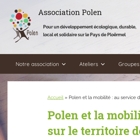
Aller
Association Polen
au
contenu
Pour un développement écologique, durable,
local et solidaire sur le Pays de Ploërmel
Notre association
Ateliers
Groupes 
Accueil
»
Polen et la mobilité : au service
Polen et la mobil
sur le territoire 