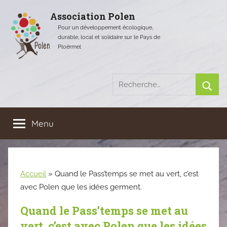
Aller
Association Polen
au
Pour un développement écologique,
contenu
durable, local et solidaire sur le Pays de
Ploërmel
Recherche
pour
Rech
:
Menu
Accueil
»
Quand le Pass’temps se met au vert, c’est
avec Polen que les idées germent.
Quand le Pass’temps se met au
vert, c’est avec Polen que les idées