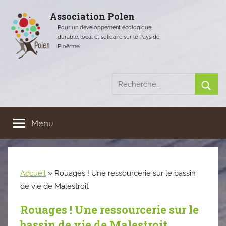
Aller
Association Polen
au
Pour un développement écologique,
contenu
durable, local et solidaire sur le Pays de
Ploërmel
Recherche
pour
Rech
:
Menu
Accueil
»
Rouages ! Une ressourcerie sur le bassin
de vie de Malestroit
Rouages ! Une ressourcerie sur le
bassin de vie de Malestroit