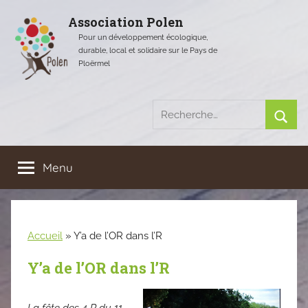
Aller
Association Polen
au
Pour un développement écologique,
contenu
durable, local et solidaire sur le Pays de
Ploërmel
Recherche
pour
Rech
:
Menu
Accueil
»
Y’a de l’OR dans l’R
Y’a de l’OR dans l’R