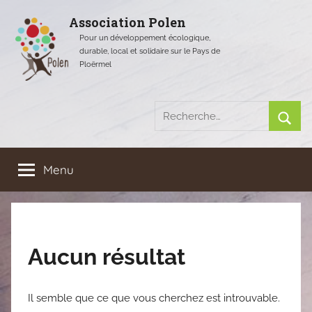
Aller
Association Polen
au
Pour un développement écologique,
contenu
durable, local et solidaire sur le Pays de
Ploërmel
Recherche
pour
Rech
:
Menu
Aucun résultat
Il semble que ce que vous cherchez est introuvable.