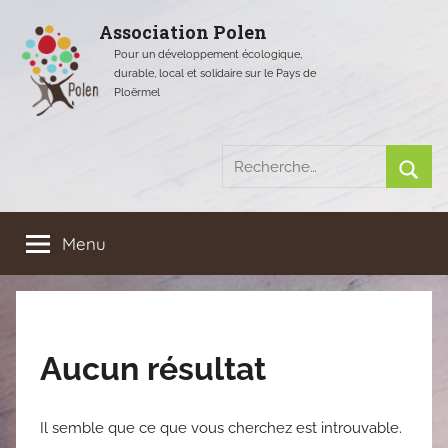
Aller
Association Polen
au
Pour un développement écologique,
contenu
durable, local et solidaire sur le Pays de
Ploërmel
Recherche
pour
Rech
:
Menu
Aucun résultat
Il semble que ce que vous cherchez est introuvable.