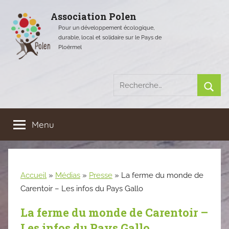
Aller
Association Polen
au
Pour un développement écologique,
contenu
durable, local et solidaire sur le Pays de
Ploërmel
Recherche
pour
Rech
:
Menu
Accueil
»
Médias
»
Presse
»
La ferme du monde de
Carentoir – Les infos du Pays Gallo
La ferme du monde de Carentoir –
Les infos du Pays Gallo