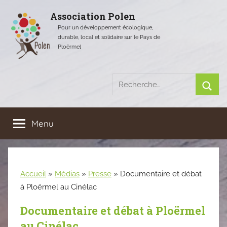
Aller
Association Polen
au
Pour un développement écologique,
contenu
durable, local et solidaire sur le Pays de
Ploërmel
Recherche
pour
Rech
:
Menu
Accueil
»
Médias
»
Presse
»
Documentaire et débat
à Ploërmel au Cinélac
Documentaire et débat à Ploërmel
au Cinélac