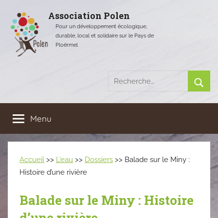
Aller
Association Polen
au
Pour un développement écologique,
contenu
durable, local et solidaire sur le Pays de
Ploërmel
Recherche
pour
Rech
:
Menu
Accueil
>>
L’eau
>>
Dossiers
>> Balade sur le Miny :
Histoire d’une rivière
Balade sur le Miny : Histoire
d’une rivière