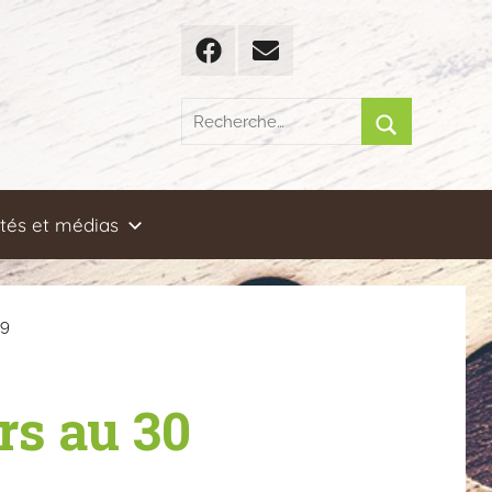
Facebook
Email
Recherche
pour
Rechercher
:
ités et médias
19
rs au 30