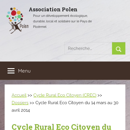
Aller
Association Polen
au
Pour un développement écologique,
contenu
durable, local et solidaire sur le Pays de
Ploërmel
Recherche
pour
Rech
:
Menu
Accueil
>>
Cycle Rural Eco Citoyen (CREC)
>>
Dossiers
>> Cycle Rural Eco Citoyen du 14 mars au 30
avril 2014
Cycle Rural Eco Citoyen du