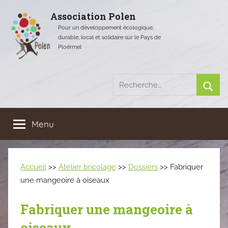
Aller
Association Polen
au
Pour un développement écologique,
contenu
durable, local et solidaire sur le Pays de
Ploërmel
Recherche
pour
Rech
:
Menu
Accueil
>>
Atelier bricolage
>>
Dossiers
>> Fabriquer
une mangeoire à oiseaux
Fabriquer une mangeoire à
oiseaux