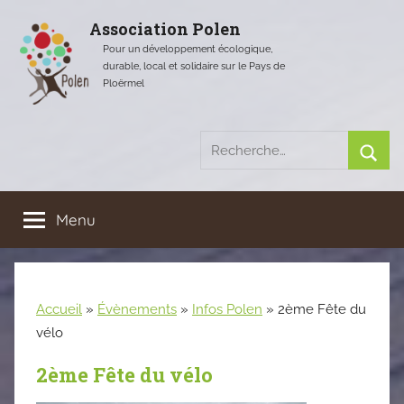
Aller
Association Polen
au
Pour un développement écologique,
contenu
durable, local et solidaire sur le Pays de
Ploërmel
Recherche
pour
Rech
:
Menu
Accueil
»
Évènements
»
Infos Polen
»
2ème Fête du
vélo
2ème Fête du vélo