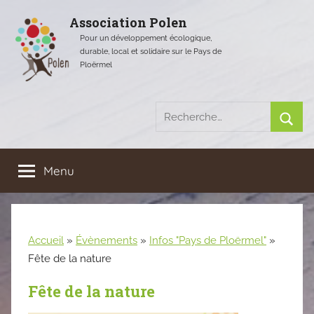
Aller
Association Polen
au
Pour un développement écologique,
contenu
durable, local et solidaire sur le Pays de
Ploërmel
Recherche
pour
Rech
:
Menu
Accueil
»
Évènements
»
Infos "Pays de Ploërmel"
»
Fête de la nature
Fête de la nature