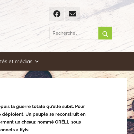
Facebook
Email
Recherche
pour
Rechercher
:
ités et médias
uis la guerre totale qu’elle subit. Pour
se déploient. Un peuple se reconstruit en
forment un chœur, nommé ORÉLI, sous
onnels à Kyiv.