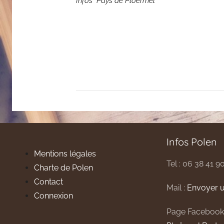
Infos "Pays de Ploërmel"
Infos Polen
Mentions légales
Tel : 06 38 41 9
Charte de Polen
Contact
Mail :
Envoyer u
Connexion
Page Facebook