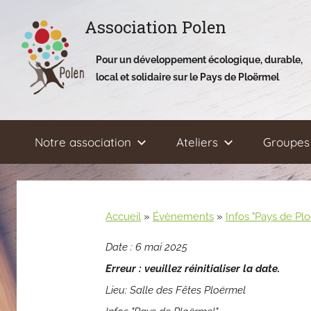
Aller
Association Polen
au
contenu
Pour un développement écologique, durable,
local et solidaire sur le Pays de Ploërmel
Notre association
Ateliers
Groupes 
Accueil
»
Évènements
»
Infos "Pays de Pl
Date :
6 mai 2025
Erreur : veuillez réinitialiser la date.
Lieu:
Salle des Fêtes Ploërmel