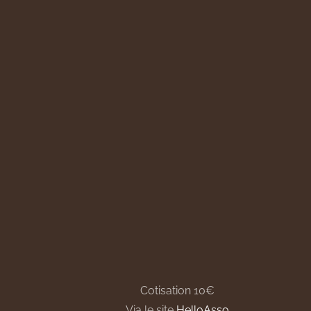
Cotisation 10€
Via le site
HelloAsso