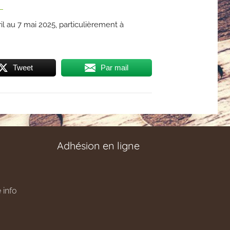
/
l au 7 mai 2025, particulièrement à
Tweet
Par mail
Adhésion en ligne
 info