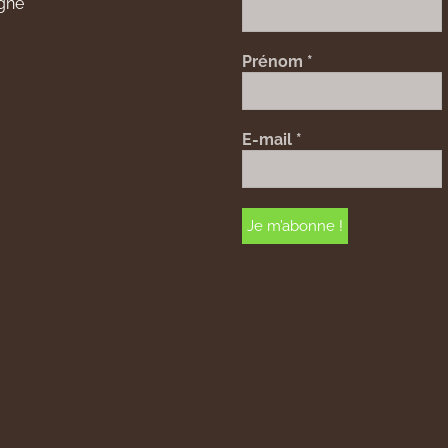
gne
Prénom
*
E-mail
*