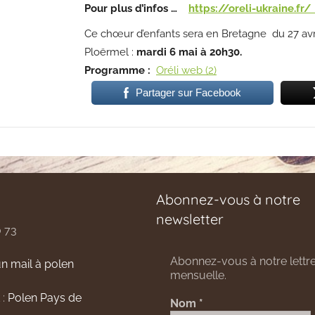
Pour plus d’infos …
https://oreli-ukraine.fr
Ce chœur d’enfants sera en Bretagne du 27 avri
Ploërmel :
mardi 6 mai à 20h30.
Programme :
Oréli web (2)
Partager sur Facebook
Abonnez-vous à notre
newsletter
0 73
Abonnez-vous à notre lettre
n mail à polen
mensuelle.
 :
Polen Pays de
Nom
*