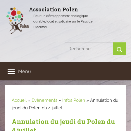
Aller
Association Polen
au
Pour un développement écologique,
contenu
durable, local et solidaire sur le Pays de
Ploërmel
Recherche
pour
Rech
:
Menu
Accueil
»
Évènements
»
Infos Polen
»
Annulation du
jeudi du Polen du 4 juillet
Annulation du jeudi du Polen du
4 juillet