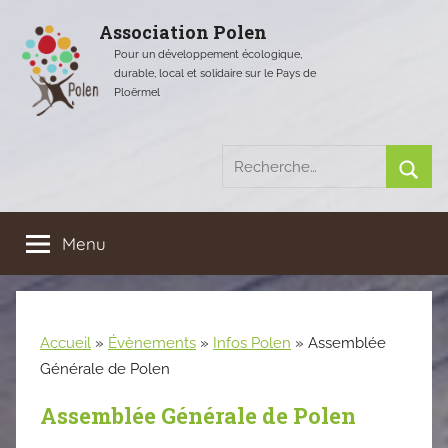
Aller
Association Polen
au
Pour un développement écologique,
contenu
durable, local et solidaire sur le Pays de
Ploërmel
Recherche
pour
Rech
:
Menu
Accueil
»
Évènements
»
Infos Polen
»
Assemblée
Générale de Polen
Assemblée Générale de Polen