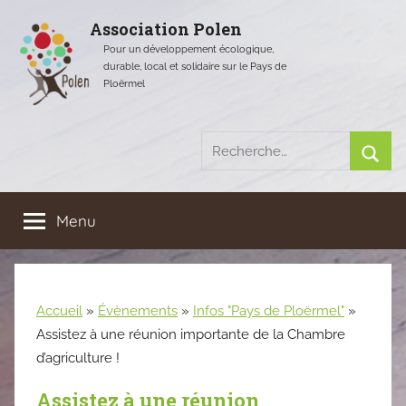
Aller
Association Polen
au
Pour un développement écologique,
contenu
durable, local et solidaire sur le Pays de
Ploërmel
Recherche
pour
Rech
:
Menu
Accueil
»
Évènements
»
Infos "Pays de Ploërmel"
»
Assistez à une réunion importante de la Chambre
d’agriculture !
Assistez à une réunion