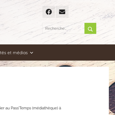
Facebook
Email
Recherche
pour
Rechercher
:
ités et médias
vrier au Pass’Temps (médiathèque) à