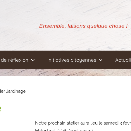
Ensemble, faisons quelque chose !
de réflexion
Initiatives citoyennes
Actual
ier Jardinage
e
Notre prochain atelier aura lieu le samedi 3 fé
Malestroit à 14h (auditorium)