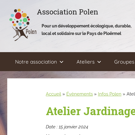
Aller
Association Polen
au
contenu
Pour un développement écologique, durable,
local et solidaire sur le Pays de Ploërmel
Notre association
Ateliers
Groupes 
Accueil
»
Évènements
»
Infos Polen
»
Atel
Atelier Jardinag
Date :
15 janvier 2024