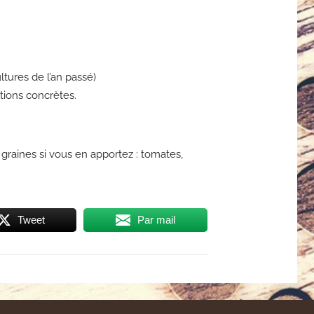
tures de l’an passé)
itions concrètes.
raines si vous en apportez : tomates,
Tweet
Par mail