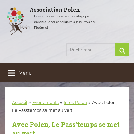
Aller
Association Polen
au
Pour un développement écologique,
contenu
durable, local et solidaire sur le Pays de
Ploërmel
Recherche
pour
Rech
:
Menu
Accueil
»
Évènements
»
Infos Polen
»
Avec Polen,
Le Pass’temps se met au vert
Avec Polen, Le Pass’temps se met
au vert