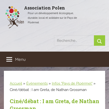
Aller
Association Polen
au
Pour un développement écologique,
contenu
durable, local et solidaire sur le Pays de
Ploërmel
Recherche
pour
Rech
:
Menu
Accueil
»
Évènements
»
Infos "Pays de Ploërmel"
»
Ciné/débat : I am Greta, de Nathan Grossman
Ciné/débat : I am Greta, de Nathan
Grossman