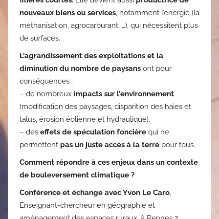
filières courtes.
Elle devient aussi
productrice de
nouveaux biens ou services
, notamment l’énergie (la
méthanisation, agrocarburant, …), qui nécessitent plus
de surfaces.
L’agrandissement des exploitations et la
diminution du nombre de paysans
ont pour
conséquences :
– de nombreux
impacts sur l’environnement
(modification des paysages, disparition des haies et
talus, érosion éolienne et hydraulique).
– des
effets de spéculation foncière
qui ne
permettent
pas un juste accès à la terre
pour tous.
Comment répondre à ces enjeux dans un contexte
de bouleversement climatique ?
Conférence et échange avec Yvon Le Caro
,
Enseignant-chercheur en géographie et
aménagement des espaces ruraux, à Rennes 2.