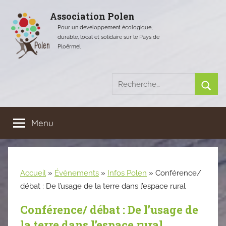
Aller
Association Polen
au
Pour un développement écologique,
contenu
durable, local et solidaire sur le Pays de
Ploërmel
Recherche
pour
Rech
:
Menu
Accueil
»
Évènements
»
Infos Polen
»
Conférence/
débat : De l’usage de la terre dans l’espace rural
Conférence/ débat : De l’usage de
la terre dans l’espace rural