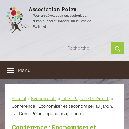
Aller
Association Polen
au
Pour un développement écologique,
contenu
durable, local et solidaire sur le Pays de
Ploërmel
Recherche
pour
Rech
:
Menu
Accueil
»
Évènements
»
Infos "Pays de Ploërmel"
»
Conférence : Economiser et s’économiser au jardin,
par Denis Pépin, ingénieur agronome
Conférence : Economiser et