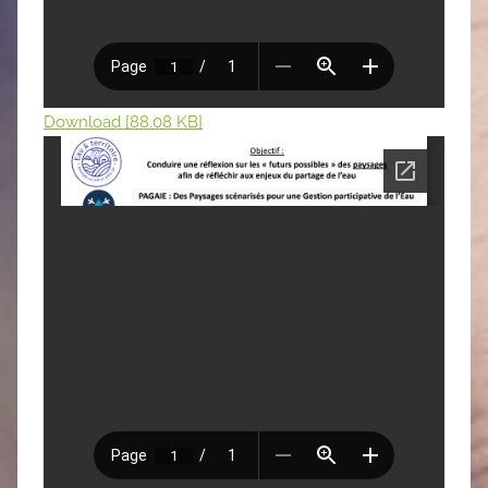
Download [88.08 KB]