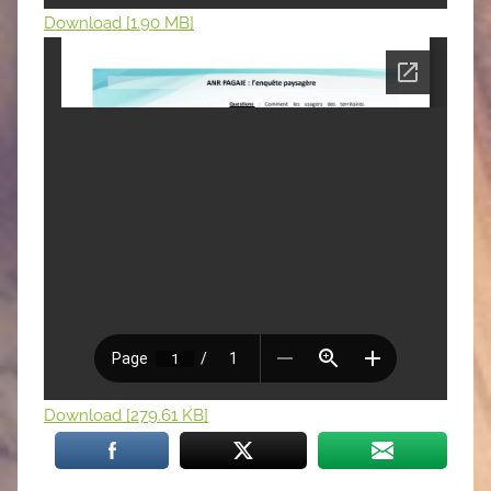
Download [1.90 MB]
Download [279.61 KB]