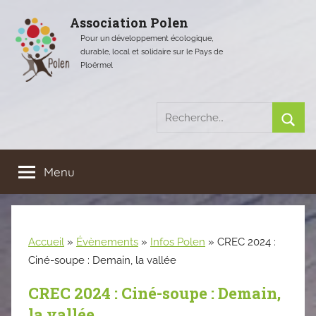
Aller
Association Polen
au
Pour un développement écologique,
contenu
durable, local et solidaire sur le Pays de
Ploërmel
Recherche
pour
Rech
:
Menu
Accueil
»
Évènements
»
Infos Polen
»
CREC 2024 :
Ciné-soupe : Demain, la vallée
CREC 2024 : Ciné-soupe : Demain,
la vallée