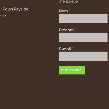
mensuelle.
 :
Polen Pays de
Nom
*
gne
Prénom
*
E-mail
*