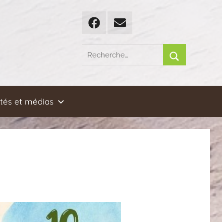
Facebook
Email
Recherche
pour
Rechercher
:
ités et médias