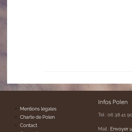
Infos Polen
Mentions légales
Tel : 06 38 41 9
Charte de Polen
Contact
Mail :
Envoyer u