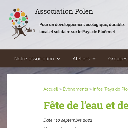
Aller
Association Polen
au
contenu
Pour un développement écologique, durable,
local et solidaire sur le Pays de Ploërmel
Notre association
Ateliers
Groupes 
Accueil
»
Évènements
»
Infos "Pays de Pl
Fête de l’eau et d
Date :
10 septembre 2022