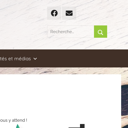
Facebook
Email
Recherche
pour
Rechercher
:
ités et médias
vous y attend !