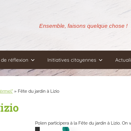
Ensemble, faisons quelque chose !
de réflexion
Initiatives citoyennes
Actual
oërmel"
»
Fête du jardin à Lizio
izio
Polen participera à la Fête du jardin à Lizio. On 