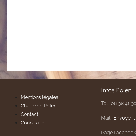
Infos Polen
Mentions légales
Tel : 06 38 41 9
Charte de Polen
Contact
Mail :
Envoyer u
Connexion
Page Facebook